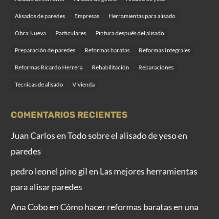
Alisados de paredes
Empresas
Herramientas para alisado
Obra Nueva
Particulares
Pintura después del alisado
Preparación de paredes
Reformas baratas
Reformas Integrales
Reformas Ricardo Herrera
Rehabilitación
Reparaciones
Técnicas de alisado
Vivienda
COMENTARIOS RECIENTES
Juan Carlos
en
Todo sobre el alisado de yeso en
paredes
pedro leonel pino gil
en
Las mejores herramientas
para alisar paredes
Ana Cobo
en
Cómo hacer reformas baratas en una