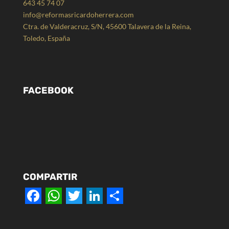
643 45 74 07
info@reformasricardoherrera.com
Ctra. de Valderacruz, S/N, 45600 Talavera de la Reina,
Toledo, España
FACEBOOK
COMPARTIR
F
W
T
L
S
a
h
w
i
h