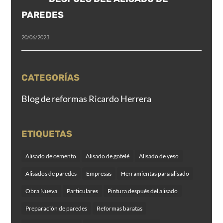
PAREDES
20/06/2023
CATEGORÍAS
Blog de reformas Ricardo Herrera
ETIQUETAS
Alisado de cemento
Alisado de gotelé
Alisado de yeso
Alisados de paredes
Empresas
Herramientas para alisado
Obra Nueva
Particulares
Pintura después del alisado
Preparación de paredes
Reformas baratas