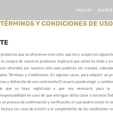
INICIO
QUIÉN
TÉRMINOS Y CONDICIONES DE USO
NTE
s productos que se ofrecen en este sitio, que lea y acepte los siguie
o la compra de nuestros productos implicará que usted ha leído y a
son ofrecidos por nuestro sitio web pudieran ser creadas, cobrad
opios Términos y Condiciones. En algunos casos, para adquirir un pr
gnos y definición de una contraseña.El usuario puede elegir y cambiar
de que se haya registrado y que sea necesario para la c
sponsabilidad en caso de que entregue dicha clave a terceros.Tod
 un proceso de confirmación y verificación, el cual podría incluir la ve
a factura (en caso de existir) y el cumplimiento de las condiciones 