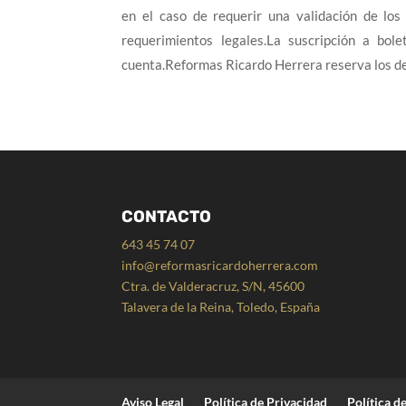
en el caso de requerir una validación de los
requerimientos legales.La suscripción a bol
cuenta.Reformas Ricardo Herrera reserva los der
CONTACTO
643 45 74 07
info@reformasricardoherrera.com
Ctra. de Valderacruz, S/N, 45600
Talavera de la Reina, Toledo, España
Aviso Legal
Política de Privacidad
Política d