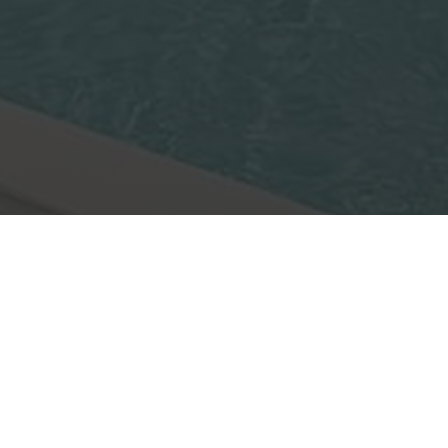
hasta el momento con una gran variedad
de colores.
un buen aislamiento le ayudará también a
mantener la vivienda aislada de
temperatura y ruido.
Solicita una
cotización para tu
proyecto