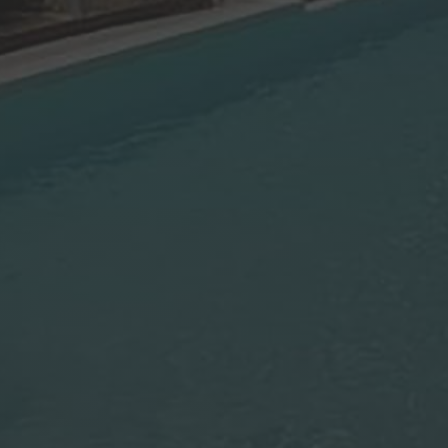
Instalaciones Fotovoltaicas
Una de las mejores decisiones de reforma
para su vivienda ayudándole a ahorrar en
sus facturas con una inversión pequeña
para un uso a largo plazo.
Reformas de Baño
Un nuevo diseño, una nueva distribución o
tan solo adaptar su baño a necesidades
especiales, son razones buenas para un
cambio que todos agradecerán.
Carpintería de PVC
Uno de los mejores aislantes térmicos