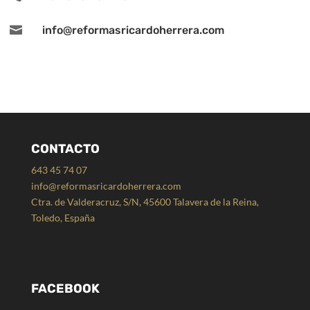

info@reformasricardoherrera.com
CONTACTO
643 45 74 07
info@reformasricardoherrera.com
Ctra. de Valderacruz, S/N, 45600 Talavera de la Reina,
Toledo, España
FACEBOOK