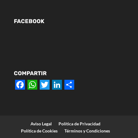
FACEBOOK
COMPARTIR
F
W
T
L
S
a
h
w
i
h
c
a
i
n
a
e
t
t
k
r
Aviso Legal
Política de Privacidad
b
s
t
e
e
Política de Cookies
Términos y Condiciones