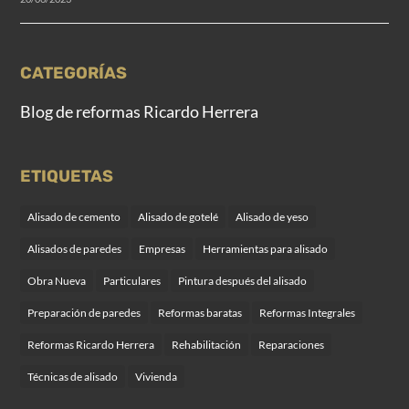
CATEGORÍAS
Blog de reformas Ricardo Herrera
ETIQUETAS
Alisado de cemento
Alisado de gotelé
Alisado de yeso
Alisados de paredes
Empresas
Herramientas para alisado
Obra Nueva
Particulares
Pintura después del alisado
Preparación de paredes
Reformas baratas
Reformas Integrales
Reformas Ricardo Herrera
Rehabilitación
Reparaciones
Técnicas de alisado
Vivienda