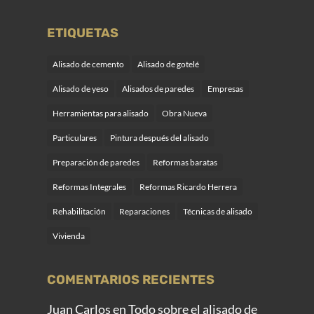
ETIQUETAS
Alisado de cemento
Alisado de gotelé
Alisado de yeso
Alisados de paredes
Empresas
Herramientas para alisado
Obra Nueva
Particulares
Pintura después del alisado
Preparación de paredes
Reformas baratas
Reformas Integrales
Reformas Ricardo Herrera
Rehabilitación
Reparaciones
Técnicas de alisado
Vivienda
COMENTARIOS RECIENTES
Juan Carlos
en
Todo sobre el alisado de