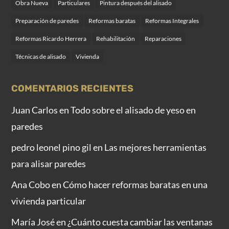
Obra Nueva
Particulares
Pintura después del alisado
Preparación de paredes
Reformas baratas
Reformas Integrales
Reformas Ricardo Herrera
Rehabilitación
Reparaciones
Técnicas de alisado
Vivienda
COMENTARIOS RECIENTES
Juan Carlos
en
Todo sobre el alisado de yeso en
paredes
pedro leonel pino gil
en
Las mejores herramientas
para alisar paredes
Ana Cobo
en
Cómo hacer reformas baratas en una
vivienda particular
María José
en
¿Cuánto cuesta cambiar las ventanas