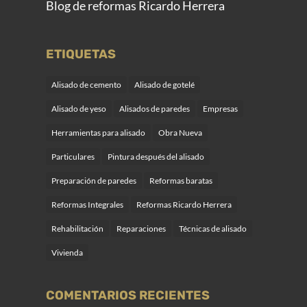
Blog de reformas Ricardo Herrera
ETIQUETAS
Alisado de cemento
Alisado de gotelé
Alisado de yeso
Alisados de paredes
Empresas
Herramientas para alisado
Obra Nueva
Particulares
Pintura después del alisado
Preparación de paredes
Reformas baratas
Reformas Integrales
Reformas Ricardo Herrera
Rehabilitación
Reparaciones
Técnicas de alisado
Vivienda
COMENTARIOS RECIENTES