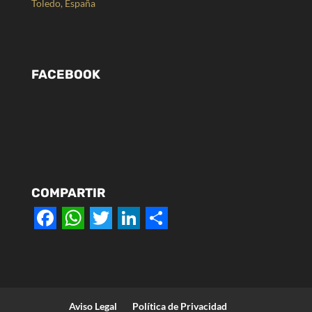
Toledo, España
FACEBOOK
COMPARTIR
F
W
T
L
S
a
h
w
i
h
c
a
i
n
a
e
t
t
k
r
Aviso Legal
Política de Privacidad