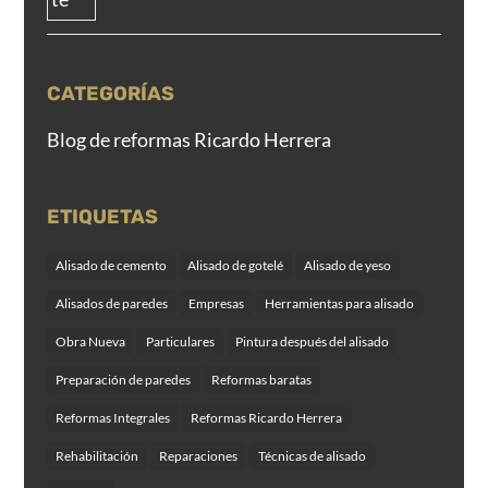
CATEGORÍAS
Blog de reformas Ricardo Herrera
ETIQUETAS
Alisado de cemento
Alisado de gotelé
Alisado de yeso
Alisados de paredes
Empresas
Herramientas para alisado
Obra Nueva
Particulares
Pintura después del alisado
Preparación de paredes
Reformas baratas
Reformas Integrales
Reformas Ricardo Herrera
Rehabilitación
Reparaciones
Técnicas de alisado